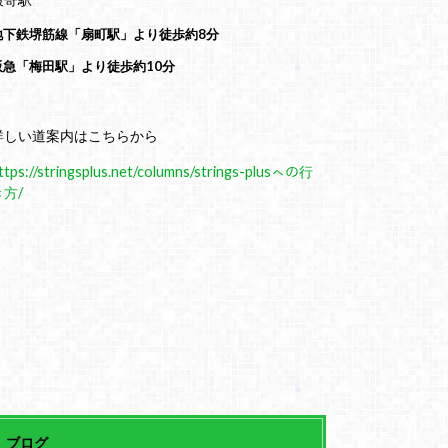
地下鉄堺筋線「扇町駅」より徒歩約8分
阪急「梅田駅」より徒歩約10分
詳しい道案内はこちらから
ttps://stringsplus.net/columns/strings-plusㇸの行
き方/
ブログ