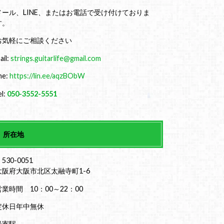
メール、LINE、またはお電話で受け付けておりま
す。
お気軽にご相談ください
ail:
strings.guitarlife@gmail.com
ine:
https://lin.ee/aqzBObW
el:
050-3552-5551
所在地
530-0051
大阪府大阪市北区太融寺町1-6
営業時間 10：00～22：00
定休日年中無休
最寄駅