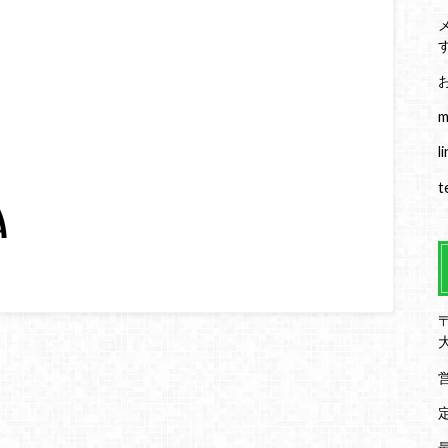
m
l
t
〒