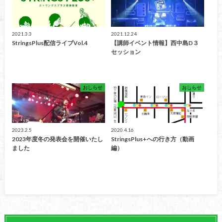
2021.3.3
2021.12.24
StringsPlus配信ライブVol.4
【講師イベント情報】西中島D３
セッション
おしらせ
おしらせ
2023.2.5
2020.4.16
2023年度冬の発表会を開催いたし
StringsPlus+への行き方（動画
ました
編）