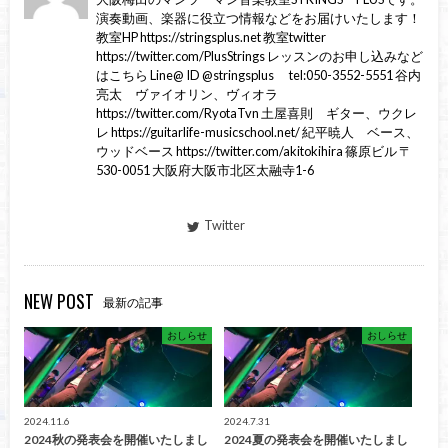
演奏動画、楽器に役立つ情報などをお届けいたします！
教室HP https://stringsplus.net 教室twitter
https://twitter.com/PlusStrings レッスンのお申し込みなど
はこちら Line@ ID @stringsplus tel:050-3552-5551 谷内
亮太 ヴァイオリン、ヴィオラ
https://twitter.com/RyotaTvn 土屋喜則 ギター、ウクレ
レ https://guitarlife-musicschool.net/ 紀平暁人 ベース、
ウッドベース https://twitter.com/akitokihira 篠原ビル 〒
530-0051 大阪府大阪市北区太融寺1-6
Twitter
NEW POST
最新の記事
おしらせ
おしらせ
2024.11.6
2024.7.31
2024秋の発表会を開催いたしまし
2024夏の発表会を開催いたしまし