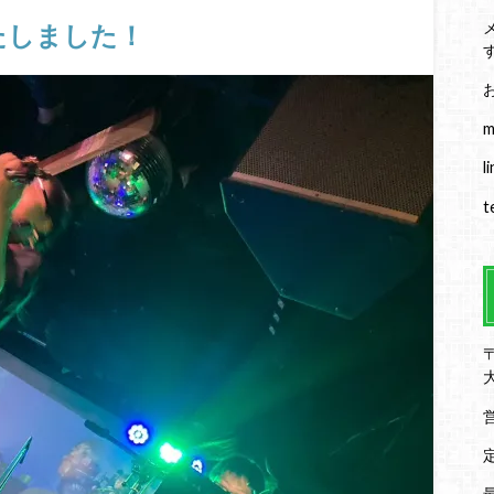
たしました！
m
l
t
〒