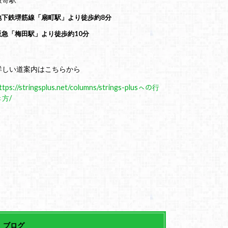
地下鉄堺筋線「扇町駅」より徒歩約8分
阪急「梅田駅」より徒歩約10分
詳しい道案内はこちらから
ttps://stringsplus.net/columns/strings-plusㇸの行
き方/
ブログ