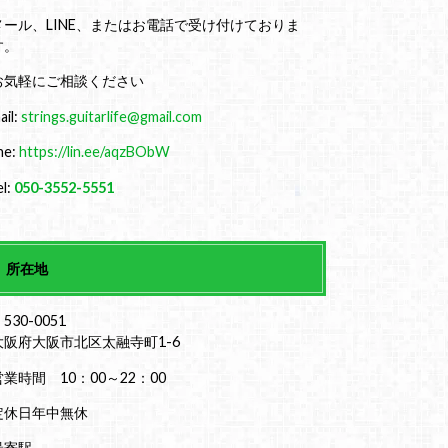
メール、LINE、またはお電話で受け付けておりま
す。
お気軽にご相談ください
ail:
strings.guitarlife@gmail.com
ine:
https://lin.ee/aqzBObW
el:
050-3552-5551
所在地
530-0051
大阪府大阪市北区太融寺町1-6
営業時間 10：00～22：00
定休日年中無休
最寄駅