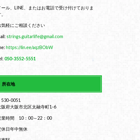
メール、LINE、またはお電話で受け付けておりま
す。
お気軽にご相談ください
ail:
strings.guitarlife@gmail.com
ine:
https://lin.ee/aqzBObW
el:
050-3552-5551
所在地
530-0051
大阪府大阪市北区太融寺町1-6
営業時間 10：00～22：00
定休日年中無休
最寄駅