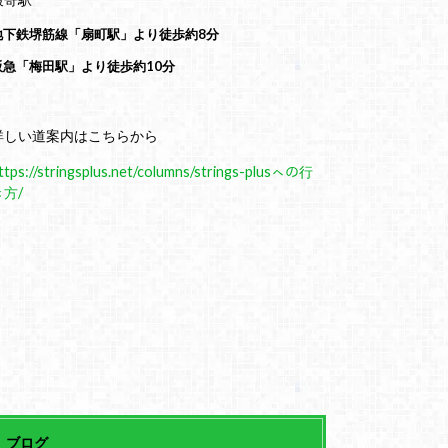
地下鉄堺筋線「扇町駅」より徒歩約8分
阪急「梅田駅」より徒歩約10分
詳しい道案内はこちらから
ttps://stringsplus.net/columns/strings-plusㇸの行
き方/
ブログ