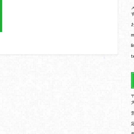
m
l
t
〒