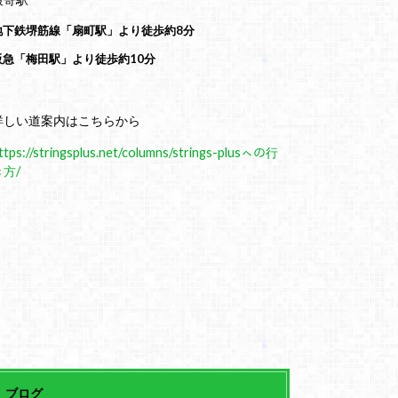
地下鉄堺筋線「扇町駅」より徒歩約8分
阪急「梅田駅」より徒歩約10分
詳しい道案内はこちらから
ttps://stringsplus.net/columns/strings-plusㇸの行
き方/
ブログ