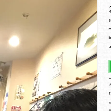
m
l
t
〒