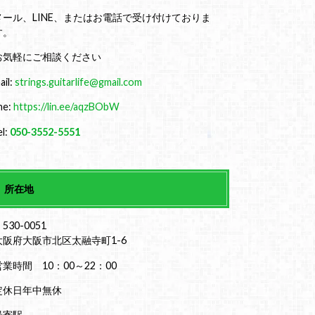
メール、LINE、またはお電話で受け付けておりま
す。
お気軽にご相談ください
ail:
strings.guitarlife@gmail.com
ine:
https://lin.ee/aqzBObW
el:
050-3552-5551
所在地
530-0051
大阪府大阪市北区太融寺町1-6
営業時間 10：00～22：00
定休日年中無休
最寄駅