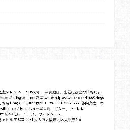
STRINGS PLUSです。 演奏動画、楽器に役立つ情報など
ringsplus.net 教室twitter https://twitter.com/PlusStrings
e@ ID @stringsplus tel:050-3552-5551 谷内亮太 ヴ
twitter.com/RyotaTvn 土屋喜則 ギター、ウクレレ
cschool.net/ 紀平暁人 ベース、ウッドベース
tokihira 篠原ビル 〒530-0051 大阪府大阪市北区太融寺1-6