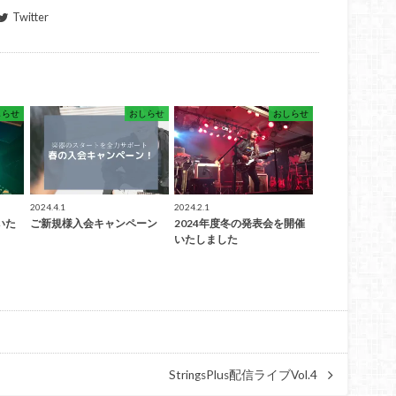
Twitter
しらせ
おしらせ
おしらせ
2024.4.1
2024.2.1
いた
ご新規様入会キャンペーン
2024年度冬の発表会を開催
いたしました
StringsPlus配信ライブVol.4