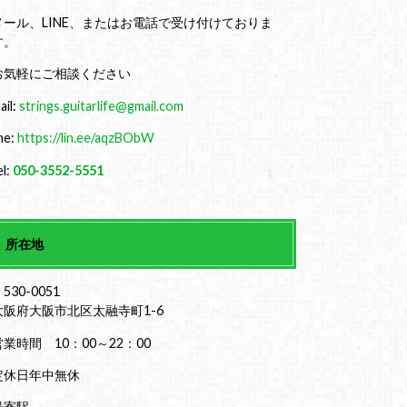
メール、LINE、またはお電話で受け付けておりま
す。
お気軽にご相談ください
ail:
strings.guitarlife@gmail.com
ine:
https://lin.ee/aqzBObW
el:
050-3552-5551
所在地
530-0051
大阪府大阪市北区太融寺町1-6
営業時間 10：00～22：00
定休日年中無休
最寄駅