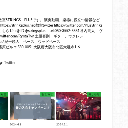
STRINGS PLUSです。 演奏動画、楽器に役立つ情報など
ringsplus.net 教室twitter https://twitter.com/PlusStrings
e@ ID @stringsplus tel:050-3552-5551 谷内亮太 ヴ
twitter.com/RyotaTvn 土屋喜則 ギター、ウクレレ
cschool.net/ 紀平暁人 ベース、ウッドベース
tokihira 篠原ビル 〒530-0051 大阪府大阪市北区太融寺1-6
Twitter
しらせ
おしらせ
おしらせ
2024.4.1
2024.2.1