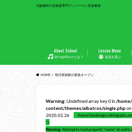
大阪梅田の弦楽器専門マンツーマン音楽教室
About School
Lesson Menu
StringsPlus+とは？
楽器を選ぶ
HOME
現代美術館が新装オープン
Warning
: Undefined array key 0 in
/home/
content/themes/albatros/single.php
on 
2020.02.26
/home/tandesigns/stringsplus.ne
">
Warning
: Attempt to read property "name" on null in