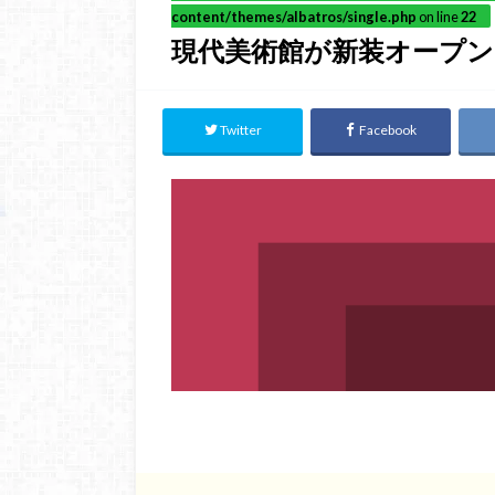
content/themes/albatros/single.php
on line
22
現代美術館が新装オープン
Twitter
Facebook