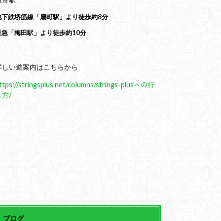
地下鉄堺筋線「扇町駅」より徒歩約8分
阪急「梅田駅」より徒歩約10分
詳しい道案内はこちらから
ttps://stringsplus.net/columns/strings-plusㇸの行
き方/
ブログ