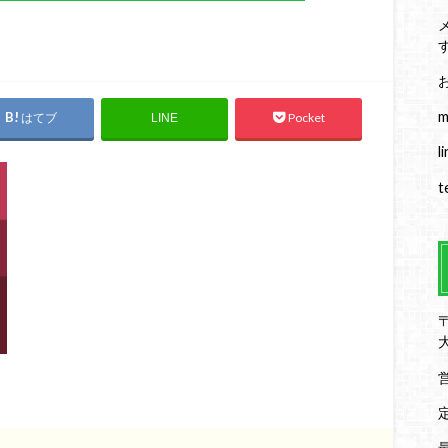
m
はてブ
Pocket
LINE
l
t
〒