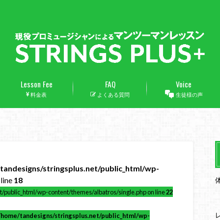
Lesson Fee
FAQ
Voice
料金表
よくある質問
生徒様の声
tandesigns/stringsplus.net/public_html/wp-
line
18
t/public_html/wp-content/themes/albatros/single.php on line
22
/home/tandesigns/stringsplus.net/public_html/wp-