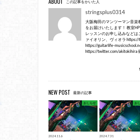
ABOUT
この記事をかいた人
stringsplus0314
大阪梅田のマンツーマン音楽教室
をお届けいたします！ 教室HP https://st
レッスンのお申し込みなどはこちら Lin
ァイオリン、ヴィオラ https://
https://guitarlife-musi
https://twitter.com/aki
NEW POST
最新の記事
おしらせ
お
2024.11.6
2024.7.31