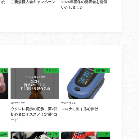
いた
ご新規様入会キャンペーン
2024年度冬の発表会を開催
いたしました
未分類
ウクレレ
講師情報
2022.6.22
2021.3.24
ウクレレ初歩の初歩 第2回
コロナに対する心掛け
初心者にオススメ！定番4コ
ード
説記事
ベース
ベース