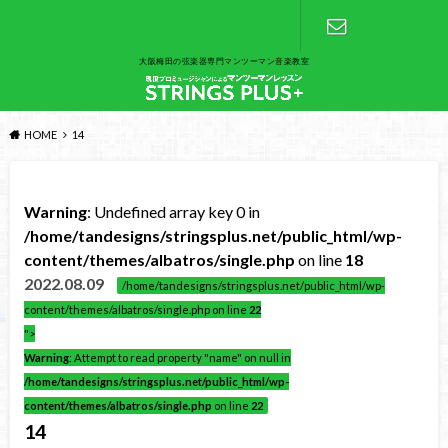
大阪梅田の弦楽器専門マンツーマン音楽教室
お問い合わ
せ
HOME
14
Warning
: Undefined array key 0 in
/home/tandesigns/stringsplus.net/public_html/wp-
content/themes/albatros/single.php
on line
18
2022.08.09
/home/tandesigns/stringsplus.net/public_html/wp-
content/themes/albatros/single.php on line
22
">
Warning
: Attempt to read property "name" on null in
/home/tandesigns/stringsplus.net/public_html/wp-
content/themes/albatros/single.php
on line
22
14