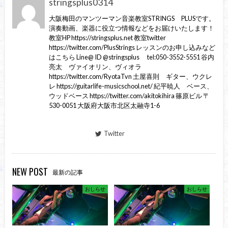
stringsplus0314
大阪梅田のマンツーマン音楽教室STRINGS PLUSです。
演奏動画、楽器に役立つ情報などをお届けいたします！
教室HP https://stringsplus.net 教室twitter
https://twitter.com/PlusStrings レッスンのお申し込みなど
はこちら Line@ ID @stringsplus tel:050-3552-5551 谷内
亮太 ヴァイオリン、ヴィオラ
https://twitter.com/RyotaTvn 土屋喜則 ギター、ウクレ
レ https://guitarlife-musicschool.net/ 紀平暁人 ベース、
ウッドベース https://twitter.com/akitokihira 篠原ビル 〒
530-0051 大阪府大阪市北区太融寺1-6
Twitter
NEW POST
最新の記事
おしらせ
おしらせ