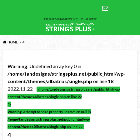
大阪梅田の弦楽器専門マンツーマン音楽教室
お問い合わ
せ
HOME
4
Warning
: Undefined array key 0 in
/home/tandesigns/stringsplus.net/public_html/wp-
content/themes/albatros/single.php
on line
18
2022.11.22
/home/tandesigns/stringsplus.net/public_html/wp-
content/themes/albatros/single.php on line
22
">
Warning
: Attempt to read property "name" on null in
/home/tandesigns/stringsplus.net/public_html/wp-
content/themes/albatros/single.php
on line
22
4