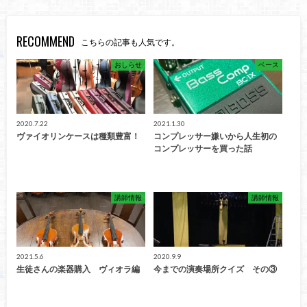
RECOMMEND
こちらの記事も人気です。
おしらせ
ベース
2020.7.22
2021.1.30
ヴァイオリンケースは種類豊富！
コンプレッサー嫌いから人生初の
コンプレッサーを買った話
講師情報
講師情報
2021.5.6
2020.9.9
生徒さんの楽器購入 ヴィオラ編
今までの演奏場所クイズ その③