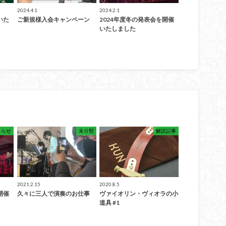
2024.4.1
2024.2.1
いた
ご新規様入会キャンペーン
2024年度冬の発表会を開催
いたしました
しらせ
未分類
解説記事
2021.2.15
2020.8.5
開催
久々に三人で演奏のお仕事
ヴァイオリン・ヴィオラの小
道具 #1