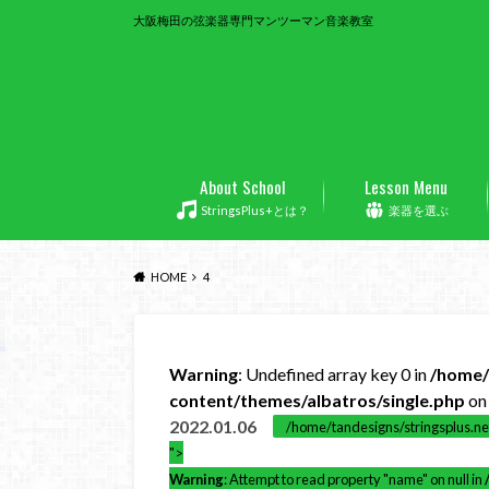
大阪梅田の弦楽器専門マンツーマン音楽教室
About School
Lesson Menu
StringsPlus+とは？
楽器を選ぶ
HOME
4
Warning
: Undefined array key 0 in
/home/
content/themes/albatros/single.php
on 
2022.01.06
/home/tandesigns/stringsplus.ne
">
Warning
: Attempt to read property "name" on null in