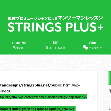
Lesson Fee
FAQ
Voice
料金表
よくある質問
生徒様の声
tandesigns/stringsplus.net/public_html/wp-
line
18
t/public_html/wp-content/themes/albatros/single.php on line
22
/home/tandesigns/stringsplus.net/public_html/wp-