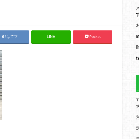
m
はてブ
Pocket
LINE
l
t
〒