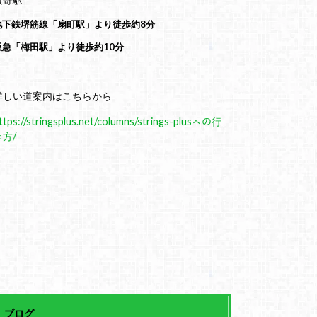
地下鉄堺筋線「扇町駅」より徒歩約8分
阪急「梅田駅」より徒歩約10分
詳しい道案内はこちらから
ttps://stringsplus.net/columns/strings-plusㇸの行
き方/
ブログ