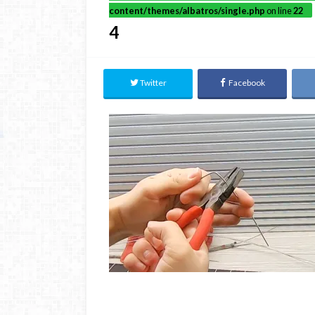
content/themes/albatros/single.php
on line
22
4
Twitter
Facebook