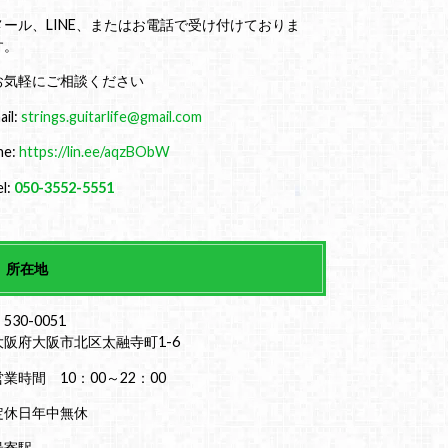
メール、LINE、またはお電話で受け付けておりま
す。
お気軽にご相談ください
ail:
strings.guitarlife@gmail.com
ine:
https://lin.ee/aqzBObW
el:
050-3552-5551
所在地
530-0051
大阪府大阪市北区太融寺町1-6
営業時間 10：00～22：00
定休日年中無休
最寄駅