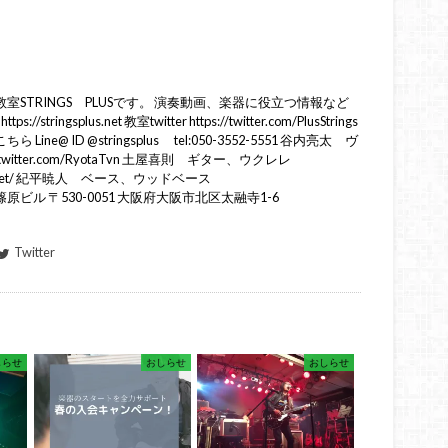
STRINGS PLUSです。 演奏動画、楽器に役立つ情報など
ringsplus.net 教室twitter https://twitter.com/PlusStrings
e@ ID @stringsplus tel:050-3552-5551 谷内亮太 ヴ
twitter.com/RyotaTvn 土屋喜則 ギター、ウクレレ
cschool.net/ 紀平暁人 ベース、ウッドベース
tokihira 篠原ビル 〒530-0051 大阪府大阪市北区太融寺1-6
Twitter
しらせ
おしらせ
おしらせ