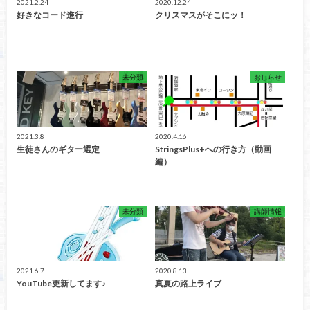
2021.2.24
2020.12.24
好きなコード進行
クリスマスがそこにッ！
未分類
おしらせ
2021.3.8
2020.4.16
生徒さんのギター選定
StringsPlus+への行き方（動画
編）
未分類
講師情報
2021.6.7
2020.8.13
YouTube更新してます♪
真夏の路上ライブ