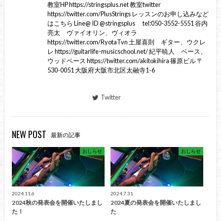
教室HP https://stringsplus.net 教室twitter
https://twitter.com/PlusStrings レッスンのお申し込みなど
はこちら Line@ ID @stringsplus tel:050-3552-5551 谷内
亮太 ヴァイオリン、ヴィオラ
https://twitter.com/RyotaTvn 土屋喜則 ギター、ウクレ
レ https://guitarlife-musicschool.net/ 紀平暁人 ベース、
ウッドベース https://twitter.com/akitokihira 篠原ビル 〒
530-0051 大阪府大阪市北区太融寺1-6
Twitter
NEW POST
最新の記事
おしらせ
おしらせ
2024.11.6
2024.7.31
2024秋の発表会を開催いたしまし
2024夏の発表会を開催いたしまし
た！
た