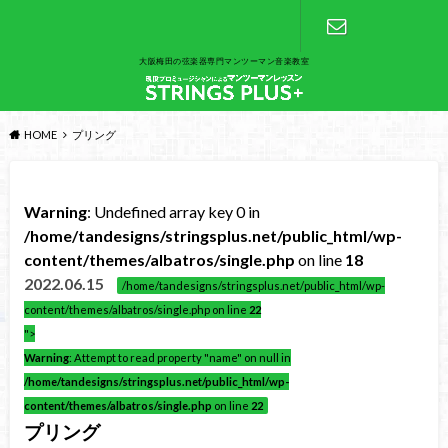
大阪梅田の弦楽器専門マンツーマン音楽教室
お問い合わ
せ
HOME
プリング
Warning
: Undefined array key 0 in
/home/tandesigns/stringsplus.net/public_html/wp-
content/themes/albatros/single.php
on line
18
2022.06.15
/home/tandesigns/stringsplus.net/public_html/wp-
content/themes/albatros/single.php on line
22
">
Warning
: Attempt to read property "name" on null in
/home/tandesigns/stringsplus.net/public_html/wp-
content/themes/albatros/single.php
on line
22
プリング