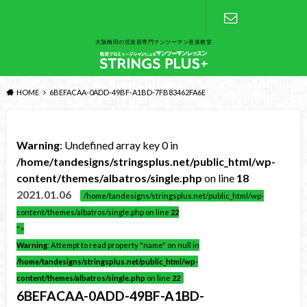
大阪梅田の弦楽器専門マンツーマン音楽教室
お問い合わ
せ
HOME
6BEFACAA-0ADD-49BF-A1BD-7FB83462FA6E
Warning
: Undefined array key 0 in
/home/tandesigns/stringsplus.net/public_html/wp-
content/themes/albatros/single.php
on line
18
2021.01.06
/home/tandesigns/stringsplus.net/public_html/wp-
content/themes/albatros/single.php on line
22
">
Warning
: Attempt to read property "name" on null in
/home/tandesigns/stringsplus.net/public_html/wp-
content/themes/albatros/single.php
on line
22
6BEFACAA-0ADD-49BF-A1BD-