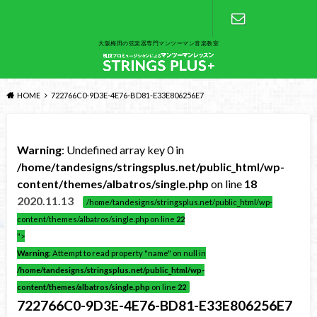
大阪梅田の弦楽器専門マンツーマン音楽教室
お問い合わ
せ
HOME
722766C0-9D3E-4E76-BD81-E33E806256E7
Warning
: Undefined array key 0 in
/home/tandesigns/stringsplus.net/public_html/wp-
content/themes/albatros/single.php
on line
18
2020.11.13
/home/tandesigns/stringsplus.net/public_html/wp-
content/themes/albatros/single.php on line
22
">
Warning
: Attempt to read property "name" on null in
/home/tandesigns/stringsplus.net/public_html/wp-
content/themes/albatros/single.php
on line
22
722766C0-9D3E-4E76-BD81-E33E806256E7