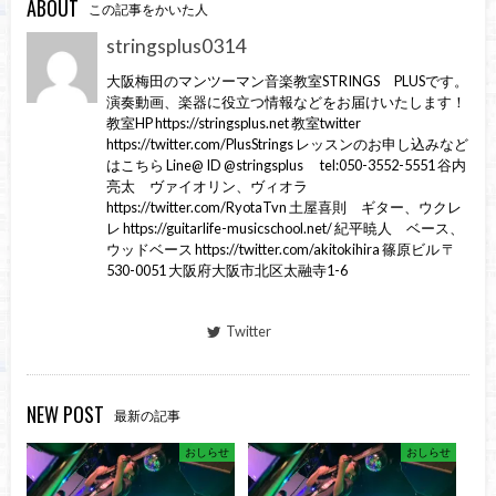
ABOUT
この記事をかいた人
stringsplus0314
大阪梅田のマンツーマン音楽教室STRINGS PLUSです。
演奏動画、楽器に役立つ情報などをお届けいたします！
教室HP https://stringsplus.net 教室twitter
https://twitter.com/PlusStrings レッスンのお申し込みなど
はこちら Line@ ID @stringsplus tel:050-3552-5551 谷内
亮太 ヴァイオリン、ヴィオラ
https://twitter.com/RyotaTvn 土屋喜則 ギター、ウクレ
レ https://guitarlife-musicschool.net/ 紀平暁人 ベース、
ウッドベース https://twitter.com/akitokihira 篠原ビル 〒
530-0051 大阪府大阪市北区太融寺1-6
Twitter
NEW POST
最新の記事
おしらせ
おしらせ