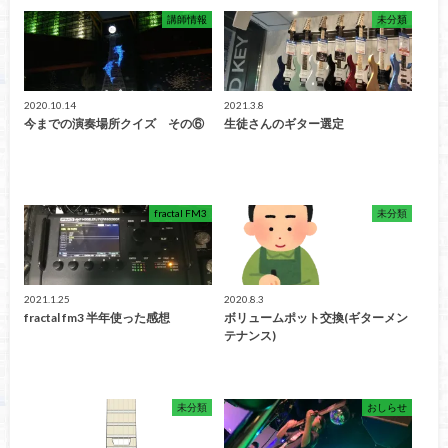
講師情報
未分類
2020.10.14
2021.3.8
今までの演奏場所クイズ その⑥
生徒さんのギター選定
fractal FM3
未分類
2021.1.25
2020.8.3
fractal fm3 半年使った感想
ボリュームポット交換(ギターメン
テナンス)
未分類
おしらせ