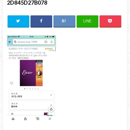
2D845D27B078
LINE