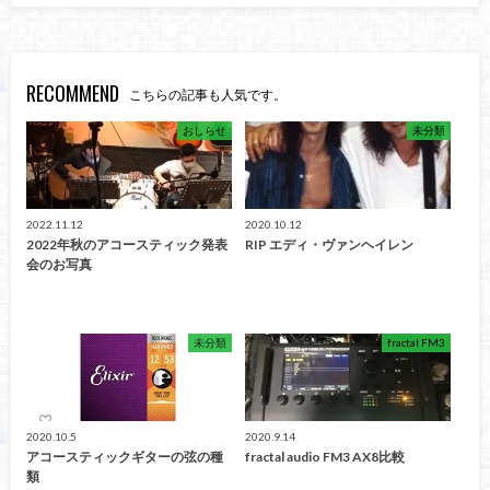
RECOMMEND
こちらの記事も人気です。
おしらせ
未分類
2022.11.12
2020.10.12
2022年秋のアコースティック発表
RIP エディ・ヴァンヘイレン
会のお写真
未分類
fractal FM3
2020.10.5
2020.9.14
アコースティックギターの弦の種
fractal audio FM3 AX8比較
類