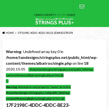
大阪梅田の弦楽器専門マンツーマン音楽教室
お問い合わ
せ
HOME
17F2198C-4DDC-4DDC-BE23-2D845D27B078
Warning
: Undefined array key 0 in
/home/tandesigns/stringsplus.net/public_html/wp-
content/themes/albatros/single.php
on line
18
2020.10.05
/home/tandesigns/stringsplus.net/public_html/wp-
content/themes/albatros/single.php on line
22
">
Warning
: Attempt to read property "name" on null in
/home/tandesigns/stringsplus.net/public_html/wp-
content/themes/albatros/single.php
on line
22
17F2198C-4DDC-4DDC-BE23-