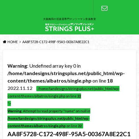
大阪梅田の弦楽器専門マンツーマン音楽教室
お問い合わ
せ
HOME
AA8F5728-C172-498F-95A5-00367A8E22C1
Warning
: Undefined array key 0 in
/home/tandesigns/stringsplus.net/public_html/wp-
content/themes/albatros/single.php
on line
18
2022.11.12
/home/tandesigns/stringsplus.net/public_html/wp-
content/themes/albatros/single.php on line
22
">
Warning
: Attempt to read property "name" on null in
/home/tandesigns/stringsplus.net/public_html/wp-
content/themes/albatros/single.php
on line
22
AA8F5728-C172-498F-95A5-00367A8E22C1