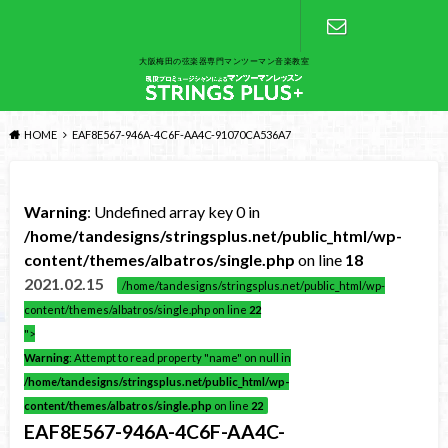
大阪梅田の弦楽器専門マンツーマン音楽教室
お問い合わ
せ
HOME
EAF8E567-946A-4C6F-AA4C-91070CA536A7
Warning
: Undefined array key 0 in
/home/tandesigns/stringsplus.net/public_html/wp-
content/themes/albatros/single.php
on line
18
2021.02.15
/home/tandesigns/stringsplus.net/public_html/wp-
content/themes/albatros/single.php on line
22
">
Warning
: Attempt to read property "name" on null in
/home/tandesigns/stringsplus.net/public_html/wp-
content/themes/albatros/single.php
on line
22
EAF8E567-946A-4C6F-AA4C-