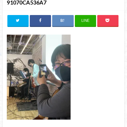
91070CA536A7
LINE