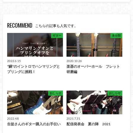
RECOMMEND
こちらの記事も人気です。
ギター
未分類
2022.6.15
2020.10.26
"鱗"のイントロでハンマリングと
楽器のオーバーホール フレット
プリングに挑戦！
研磨編
おしらせ
おしらせ
2022.4.8
2021.7.31
生徒さんのギター購入のお手伝い
配信発表会 夏の陣 2021