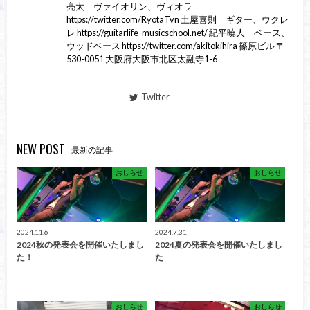
亮太 ヴァイオリン、ヴィオラ
https://twitter.com/RyotaTvn 土屋喜則 ギター、ウクレ
レ https://guitarlife-musicschool.net/ 紀平暁人 ベース、
ウッドベース https://twitter.com/akitokihira 篠原ビル 〒
530-0051 大阪府大阪市北区太融寺1-6
Twitter
NEW POST
最新の記事
おしらせ
おしらせ
2024.11.6
2024.7.31
2024秋の発表会を開催いたしまし
2024夏の発表会を開催いたしまし
た！
た
おしらせ
おしらせ