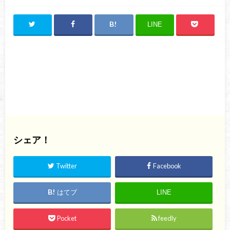
LINE
シェア！
Twitter
Facebook
はてブ
LINE
Pocket
feedly