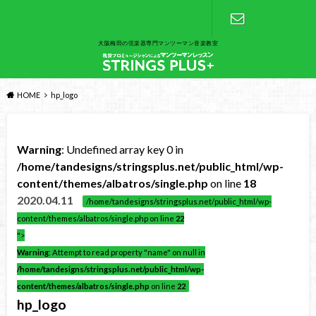
大阪梅田の弦楽器専門マンツーマン音楽教室
お問い合わ
せ
HOME
hp_logo
Warning
: Undefined array key 0 in
/home/tandesigns/stringsplus.net/public_html/wp-
content/themes/albatros/single.php
on line
18
2020.04.11
/home/tandesigns/stringsplus.net/public_html/wp-
content/themes/albatros/single.php on line
22
">
Warning
: Attempt to read property "name" on null in
/home/tandesigns/stringsplus.net/public_html/wp-
content/themes/albatros/single.php
on line
22
hp_logo