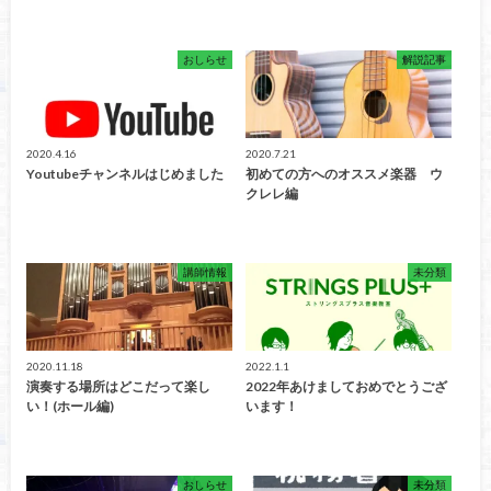
おしらせ
解説記事
2020.4.16
2020.7.21
Youtubeチャンネルはじめました
初めての方へのオススメ楽器 ウ
クレレ編
講師情報
未分類
2020.11.18
2022.1.1
演奏する場所はどこだって楽し
2022年あけましておめでとうござ
い！(ホール編)
います！
おしらせ
未分類