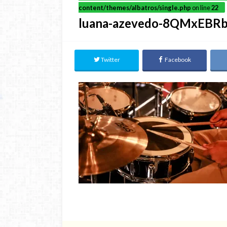
content/themes/albatros/single.php
on line
22
luana-azevedo-8QMxEBRb
Twitter
Facebook