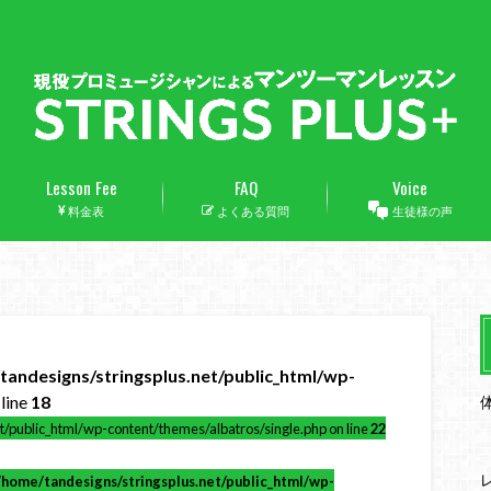
Lesson Fee
FAQ
Voice
料金表
よくある質問
生徒様の声
tandesigns/stringsplus.net/public_html/wp-
line
18
t/public_html/wp-content/themes/albatros/single.php on line
22
/home/tandesigns/stringsplus.net/public_html/wp-