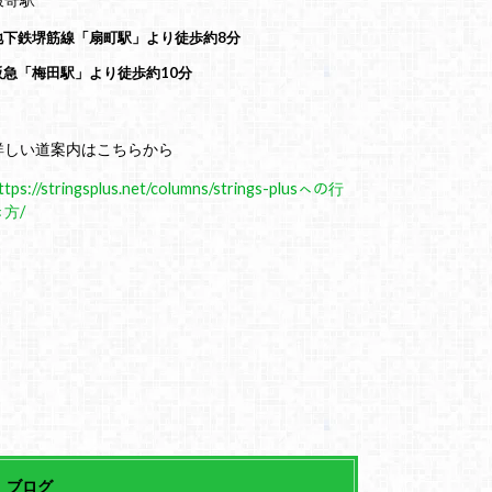
地下鉄堺筋線「扇町駅」より徒歩約8分
阪急「梅田駅」より徒歩約10分
詳しい道案内はこちらから
ttps://stringsplus.net/columns/strings-plusㇸの行
き方/
ブログ