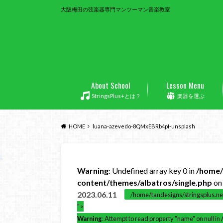
大阪梅田の弦楽器専門マンツーマン音楽教室
About School
Lesson Menu
StringsPlus+とは？
楽器を選ぶ
HOME
luana-azevedo-8QMxEBRb4pI-unsplash
Warning
: Undefined array key 0 in
/home/
content/themes/albatros/single.php
on 
2023.06.11
/home/tandesigns/stringsplus.ne
">
Warning
: Attempt to read property "name" on null in