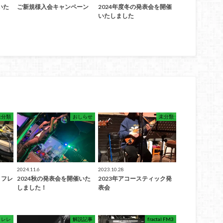
いた
ご新規様入会キャンペーン
2024年度冬の発表会を開催
いたしました
未分類
おしらせ
未分類
2024.11.6
2023.10.28
 フレ
2024秋の発表会を開催いた
2023年アコースティック発
しました！
表会
クレレ
解説記事
fractal FM3