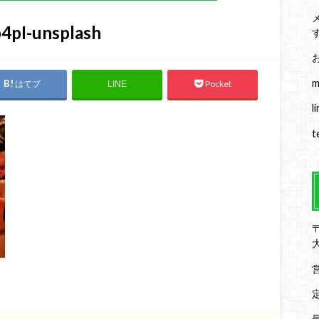
4pI-unsplash
m
はてブ
Pocket
LINE
l
t
〒