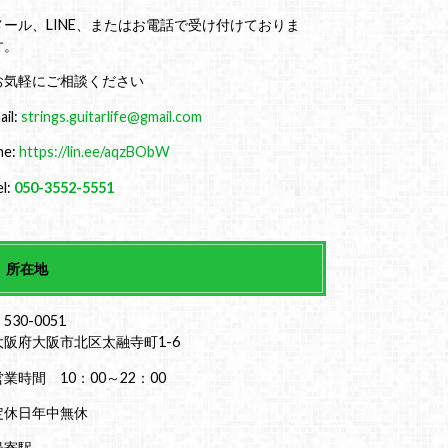
メール、LINE、またはお電話で受け付けておりま
す。
お気軽にご相談ください
ail:
strings.guitarlife@gmail.com
ine:
https://lin.ee/aqzBObW
el:
050-3552-5551
所在地
530-0051
大阪府大阪市北区太融寺町1-6
営業時間 10：00～22：00
定休日年中無休
最寄駅