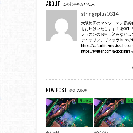
ABOUT
この記事をかいた人
stringsplus0314
大阪梅田のマンツーマン音楽教室
をお届けいたします！ 教室HP https://st
レッスンのお申し込みなどはこちら Lin
ァイオリン、ヴィオラ https://
https://guitarlife-musi
https://twitter.com/aki
NEW POST
最新の記事
おしらせ
お
2024.11.6
2024.7.31