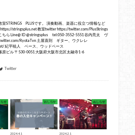
STRINGS PLUSです。 演奏動画、楽器に役立つ情報など
ringsplus.net 教室twitter https://twitter.com/PlusStrings
e@ ID @stringsplus tel:050-3552-5551 谷内亮太 ヴ
twitter.com/RyotaTvn 土屋喜則 ギター、ウクレレ
cschool.net/ 紀平暁人 ベース、ウッドベース
tokihira 篠原ビル 〒530-0051 大阪府大阪市北区太融寺1-6
Twitter
しらせ
おしらせ
おしらせ
2024.4.1
2024.2.1