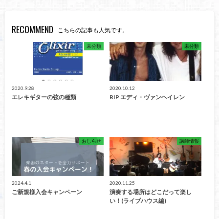
RECOMMEND
こちらの記事も人気です。
未分類
未分類
2020.9.28
2020.10.12
エレキギターの弦の種類
RIP エディ・ヴァンヘイレン
おしらせ
講師情報
2024.4.1
2020.11.25
ご新規様入会キャンペーン
演奏する場所はどこだって楽し
い！(ライブハウス編)