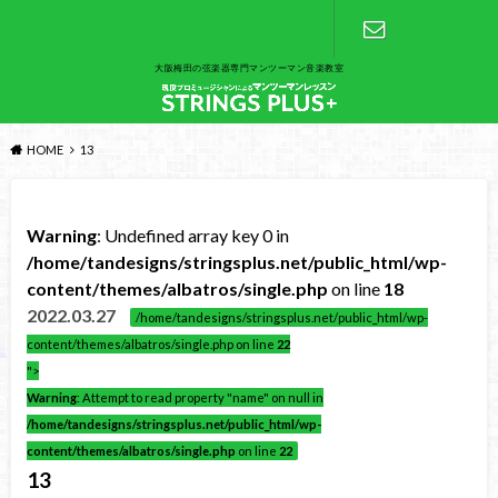
大阪梅田の弦楽器専門マンツーマン音楽教室
お問い合わ
せ
HOME
13
Warning
: Undefined array key 0 in
/home/tandesigns/stringsplus.net/public_html/wp-
content/themes/albatros/single.php
on line
18
2022.03.27
/home/tandesigns/stringsplus.net/public_html/wp-
content/themes/albatros/single.php on line
22
">
Warning
: Attempt to read property "name" on null in
/home/tandesigns/stringsplus.net/public_html/wp-
content/themes/albatros/single.php
on line
22
13