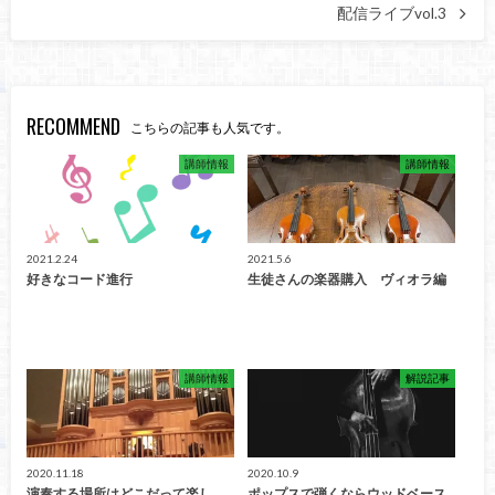
配信ライブvol.3
RECOMMEND
こちらの記事も人気です。
講師情報
講師情報
2021.2.24
2021.5.6
好きなコード進行
生徒さんの楽器購入 ヴィオラ編
講師情報
解説記事
2020.11.18
2020.10.9
演奏する場所はどこだって楽し
ポップスで弾くならウッドベース