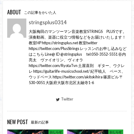
ABOUT
この記事をかいた人
stringsplus0314
大阪梅田のマンツーマン音楽教室STRINGS PLUSです。
演奏動画、楽器に役立つ情報などをお届けいたします！
教室HP https://stringsplus.net 教室twitter
https://twitter.com/PlusStrings レッスンのお申し込みなど
はこちら Line@ ID @stringsplus tel:050-3552-5551 谷内
亮太 ヴァイオリン、ヴィオラ
https://twitter.com/RyotaTvn 土屋喜則 ギター、ウクレ
レ https://guitarlife-musicschool.net/ 紀平暁人 ベース、
ウッドベース https://twitter.com/akitokihira 篠原ビル 〒
530-0051 大阪府大阪市北区太融寺1-6
Twitter
NEW POST
最新の記事
おしらせ
おしらせ