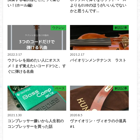
い！(ホール編)
よりもEUBのほうがいいんでない
かと思うんです…
ウクレレ
解説記事
2022.3.17
2021.2.17
ウクレレを始めたい人にオスス
バイオリンメンテナンス ラスト
メ！まず覚えたいコード3つと、す
ぐに弾ける名曲
ベース
解説記事
2021.1.30
2020.8.5
コンプレッサー嫌いから人生初の
ヴァイオリン・ヴィオラの小道具
コンプレッサーを買った話
#1